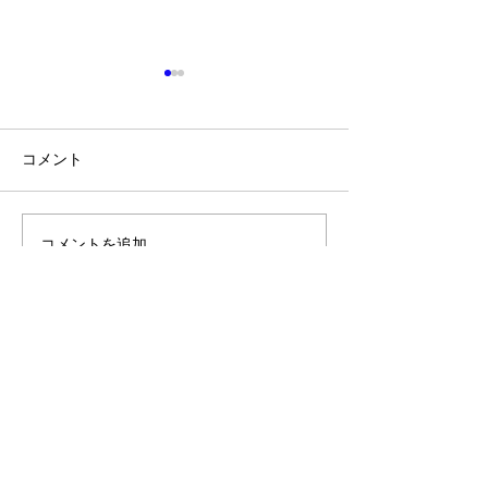
コメント
中学生勉強のコ
２０２４年 中学３年生
コメントを追加…
第一回とくもし
​ホームページはコチラ
学習塾exceed 周辺地図