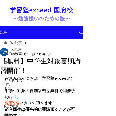
学習塾exceed 国府校
​​～勉強嫌いのための塾～
記事
全ての記事
元気 東
全ての記事
2022年7月8日
読了時間: 1分
【無料】中学生対象夏期講
自習
習開催！
講習
皆さんこんにちは　学習塾exceedで
テスト対策
す。
中学生
中学生対象の夏期講習を無料で開催致
します。
小学生
先着5名
とさせて頂きます。
勉強方法
※入塾生は優先的に受講頂くことが可
特典
能です
。