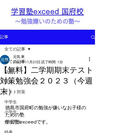
学習塾exceed 国府校
​​～勉強嫌いのための塾～
記事
全ての記事
元気 東
全ての記事
2023年11月23日
読了時間: 1分
【無料】二学期期末テスト
自習
対策勉強会２０２３（今週
講習
末）
テスト対策
中学生
徳島市国府町の勉強が嫌いなお子様の
小学生
ための塾
学習塾exceedです。
勉強方法
特典