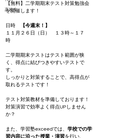
【無料】二学期期末テスト対策勉強会
高校生
を開催します！
日時　
【今週末！】
１１月２６日（日）　１３時～１７
時　
二学期期末テストはテスト範囲が狭
く、得点に結びつきやすいテストで
す。
しっかりと対策することで、高得点が
取れるテストです！
テスト対策教材を準備しております！
対策演習で効率よく得点UPしません
か？
また、学習塾exceedでは、
学校での学
習内容に沿った授業・演習
を行い、