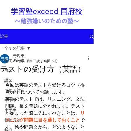
学習塾exceed 国府校
​​～勉強嫌いのための塾～
記事
全ての記事
元気 東
全ての記事
2022年5月3日
読了時間: 2分
テストの受け方（英語）
自習
講習
今回は英語のテストを受けるコツ（得
テスト対策
点UP）についてお話します。
英語のテストでは、リスニング、文法
中学生
問題、長文問題に分かれます。テスト
小学生
が始まった際に先にすべきことは、
リ
スニング問題に目を通しておくこと
で
勉強方法
す。絵や問題文から、どのようなこと
特典