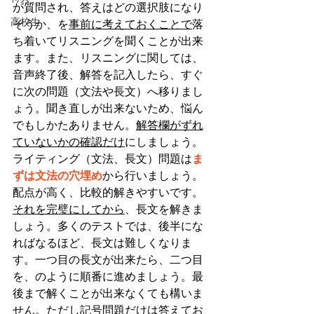
が質問され、答えはどの選択肢になり
高校生
そうか、を
事前に考えておくことで
落
ち着いてリスニングを聞くことが出来
ます。また、リスニングに関しては、
音声終了後、解答を記入したら、すぐ
に次の問題（文法や長文）へ移りまし
ょう。聞き直しが出来ないため、悩ん
でもしかたありません。
解答欄がずれ
ていないかの確認だけ
にしましょう。
ライティング（文法、長文）問題は
ま
ずは文法の穴埋め
から行いましょう。
配点が高く、比較的解きやすいです。
それを完璧にしてから
、長文を解きま
しょう。多くのテストでは、後半にな
ればなるほど、長文は難しくなりま
す。一つ目の長文が出来たら、二つ目
を、のように順番に進めましょう。最
後まで解くことが出来なくても構いま
せん。
ただし記号問題だけは答えてお