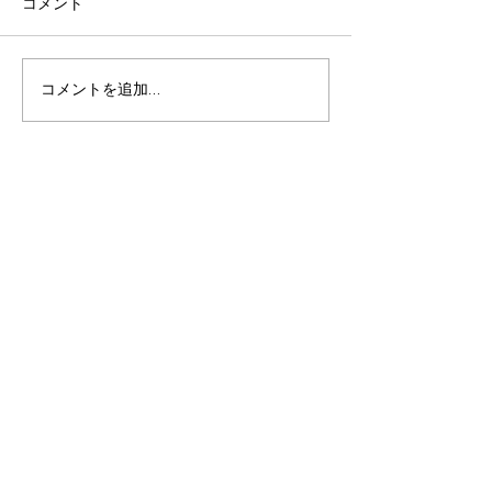
コメント
中学生勉強方法
中学生勉強のコツ
コメントを追加…
​ホームページはコチラ
学習塾exceed 周辺地図