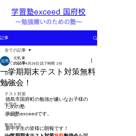
学習塾exceed 国府校
​​～勉強嫌いのための塾～
記事
全ての記事
元気 東
全ての記事
2025年4月29日
読了時間: 2分
一学期期末テスト対策無料
自習
勉強会！
講習
テスト対策
徳島市国府町の勉強が嫌いなお子様の
中学生
ための塾
学習塾exceedです。
小学生
勉強方法
新中学生の皆様に朗報です！
特典
一学期期末テスト対策
無料
勉強会
を開