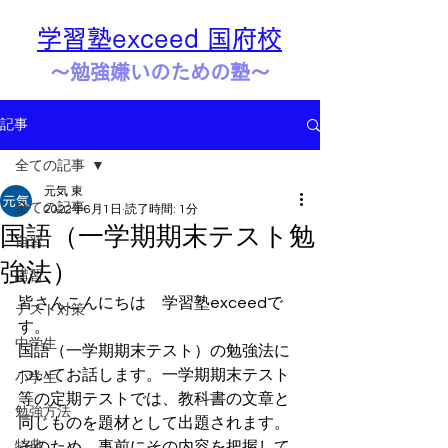
学習塾exceed 国府校
​​～勉強嫌いのための塾～
記事
全ての記事
元気 東
全ての記事
2022年6月1日
読了時間: 1分
国語（一学期期末テスト勉
自習
強法）
講習
皆さんこんにちは　学習塾exceedで
テスト対策
す。
中学生
国語（一学期期末テスト）の勉強法に
ついてお話します。一学期期末テスト
小学生
等の定期テストでは、教科書の文章と
勉強方法
同じものを題材として出題されます。
特典
そのため、事前にその内容を把握して