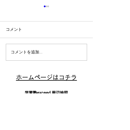
コメント
中学生勉強方法
中学生勉強のコツ
コメントを追加…
​ホームページはコチラ
学習塾exceed 周辺地図