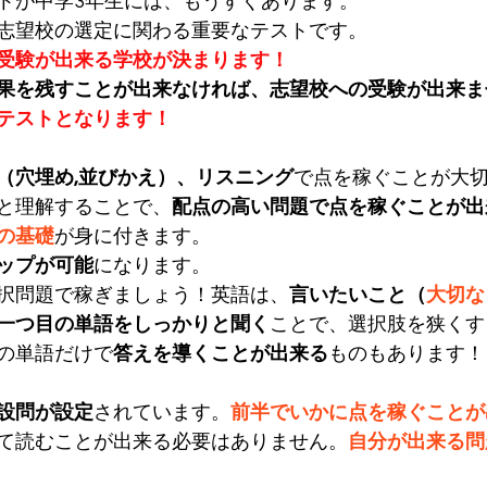
トが中学3年生には、もうすぐあります。
志望校の選定に関わる重要なテストです。
受験が出来る学校が決まります！
果を残すことが出来なければ、志望校への受験が出来ま
テストとなります！
（穴埋め,並びかえ）、リスニング
で点を稼ぐことが大
と理解することで、
配点の高い問題で点を稼ぐことが出
の基礎
が身に付きます。
ップが可能
になります。
択問題で稼ぎましょう！英語は、
言いたいこと（
大切な
一つ目の単語をしっかりと聞く
ことで、選択肢を狭くす
の単語だけで
答えを導くことが出来る
ものもあります！
設問が設定
されています。
前半でいかに点を稼ぐことが
て読むことが出来る必要はありません。
自分が出来る問