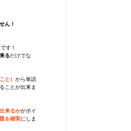
せん！
切です！
来る
だけでな
こと
）から単語
ることが出来ま
出来るか
がポイ
題を確実
にしま