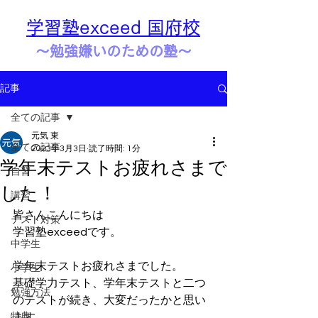
学習塾exceed 国府校
​​～勉強嫌いのための塾～
記事
全ての記事
元気 東
全ての記事
2023年3月3日
読了時間: 1分
学年末テストお疲れさまで
自習
した！
講習
皆さんこんにちは
テスト対策
学習塾exceedです。
中学生
学年末テストお疲れさまでした。
小学生
基礎学力テスト、学年末テストと二つ
勉強方法
のテストが続き、大変だったかと思い
特典
ます。