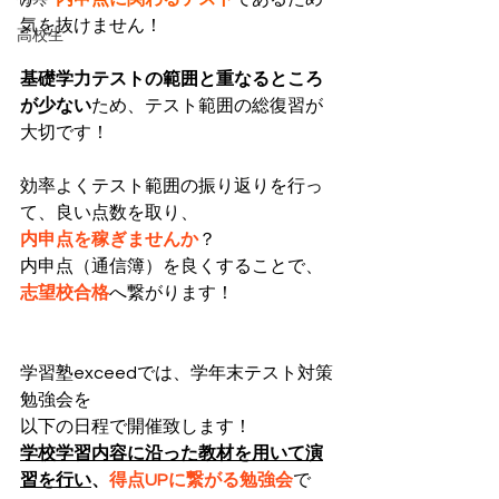
気を抜けません！
高校生
基礎学力テストの範囲と重なるところ
が少ない
ため、テスト範囲の総復習が
大切です！
効率よくテスト範囲の振り返りを行っ
て、良い点数を取り、
内申点を稼ぎませんか
？
内申点（通信簿）を良くすることで、
志望校合格
へ繋がります！
学習塾exceedでは、学年末テスト対策
勉強会を
以下の日程で開催致します！
学校学習内容に沿った教材を用いて演
習を行い
、
得点UPに繋がる勉強会
で