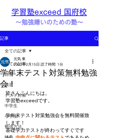
学習塾exceed 国府校
​​～勉強嫌いのための塾～
記事
全ての記事
元気 東
全ての記事
2023年2月15日
読了時間: 1分
学年末テスト対策無料勉強
自習
会！
講習
皆さんこんにちは。
テスト対策
学習塾exceedです。
中学生
学年末テスト対策勉強会を無料開催致
小学生
します！
勉強方法
基礎学力テストが終わってすぐです
特典
が、
内申点に関わるテスト
であるため