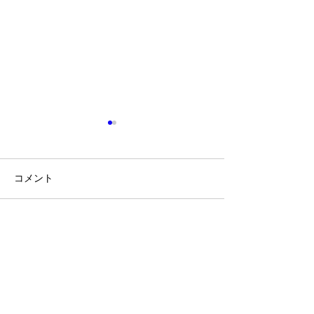
コメント
無料春期講習開
【中学１・２年生】無料
コメントを追加…
勉強会【基礎学力テスト
直前対策】
​ホームページはコチラ