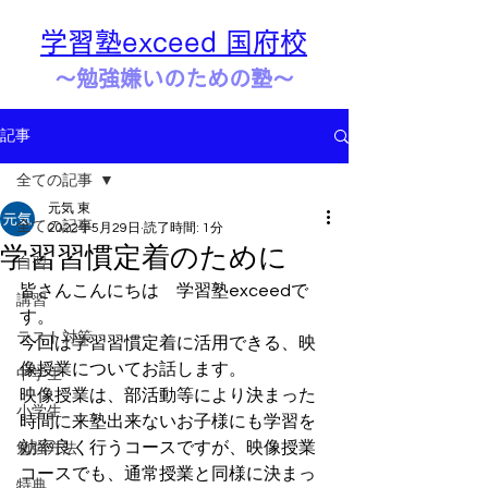
学習塾exceed 国府校
​​～勉強嫌いのための塾～
記事
全ての記事
元気 東
全ての記事
2022年5月29日
読了時間: 1分
学習習慣定着のために
自習
皆さんこんにちは　学習塾exceedで
講習
す。
テスト対策
今回は学習習慣定着に活用できる、映
像授業についてお話します。
中学生
映像授業は、部活動等により決まった
小学生
時間に来塾出来ないお子様にも学習を
効率良く行うコースですが、映像授業
勉強方法
コースでも、通常授業と同様に決まっ
特典