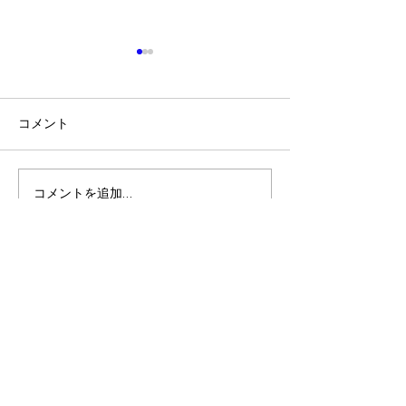
コメント
中学生勉強方法
中学生勉強のコツ
コメントを追加…
​ホームページはコチラ
学習塾exceed 周辺地図