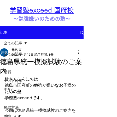
学習塾exceed 国府校
​​～勉強嫌いのための塾～
記事
全ての記事
元気 東
全ての記事
2023年4月19日
読了時間: 1分
徳島県統一模擬試験のご案
自習
内
講習
皆さんこんにちは
テスト対策
徳島市国府町の勉強が嫌いなお子様の
中学生
ための塾
学習塾exceedです。
小学生
勉強方法
今回は徳島県統一模擬試験のご案内を
特典
致します。