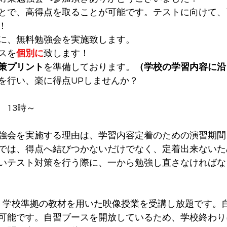
とで、高得点を取ることが可能です。テストに向けて、
！
に、無料勉強会を実施致します。
スを
個別に
致します！
策プリント
を準備しております。
（学校の学習内容に沿
を行い、楽に得点UPしませんか？
間　13時～
強会を実施する理由は、学習内容定着のための演習期間
では、得点へ結びつかないだけでなく、定着出来ないた
いテスト対策を行う際に、一から勉強し直さなければな
では、学校準拠の教材を用いた映像授業を受講し放題です。
可能です。自習ブースを開放しているため、学校終わり