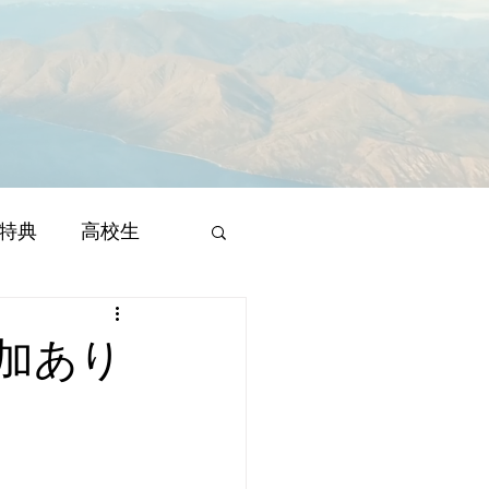
特典
高校生
加あり