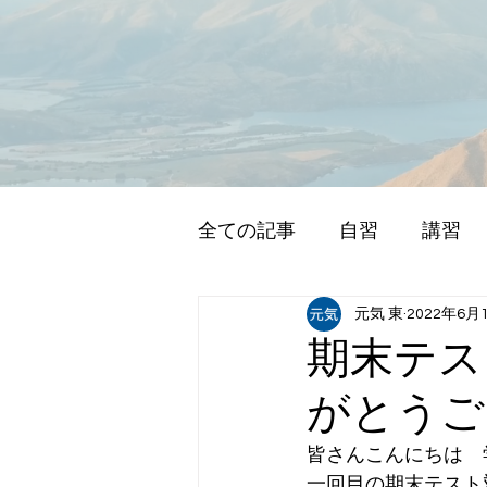
全ての記事
自習
講習
元気 東
2022年6月
期末テス
がとうご
皆さんこんにちは　学
一回目の期末テスト