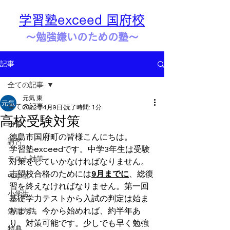
学習塾exceed 国府校
​​～勉強嫌いのための塾～
記事
全ての記事
元気 東
全ての記事
2022年4月9日
読了時間: 1分
高校受験対策
自習
徳島市国府町の皆様こんにちは。
講習
学習塾exceedです。中学3年生は受験
テスト対策
対策をしていかなければなりません。
志望校合格のためには
9月までに
、総復
中学生
習を終えなければなりません。第一回
小学生
基礎学力テストから入試の判定は始ま
ります。今から始めれば、約半年あ
勉強方法
り、対策可能です。少しでも早く勉強
特典