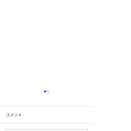
コメント
中学生勉強方法
中学生勉強のコツ