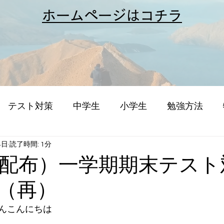
​ホームページはコチラ
テスト対策
中学生
小学生
勉強方法
4日
読了時間: 1分
配布）一学期期末テスト
（再）
んこんにちは
。