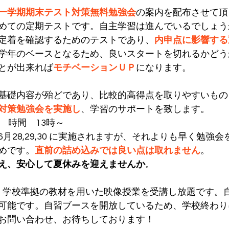
一学期期末テスト対策無料勉強会
の案内を配布させて頂
めての定期テストです。自主学習は進んでいるでしょう
定着を確認するためのテストであり、
内申点に影響する
学年のベースとなるため、良いスタートを切れるかどう
とが出来れば
モチベーションＵＰ
になります。
基礎内容が殆どであり、比較的高得点を取りやすいもの
対策勉強会を実施し
、学習のサポートを致します。
9 (日) 　時間　13時～
月28,29,30 に実施されますが、それよりも早く勉強
めです。
直前の詰め込みでは良い点は取れません
。
え、安心して夏休みを迎えませんか
。
では、学校準拠の教材を用いた映像授業を受講し放題です。
可能です。自習ブースを開放しているため、学校終わり
お問い合わせ、お待ちしております！