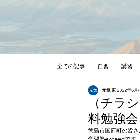
全ての記事
自習
講習
元気 東
2022年6月
（チラシ
料勉強会
徳島市国府町の皆さ
学習塾exceedです