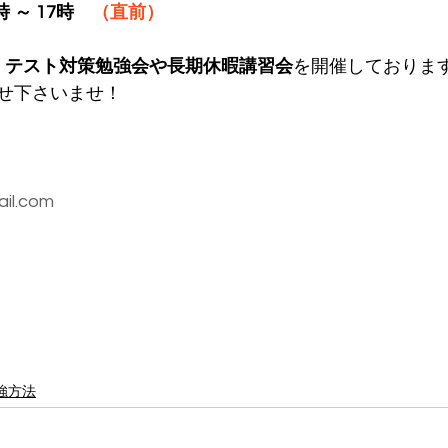
 ～ 17時　
（直前）
、
テスト対策勉強会や長期休暇講習会
を開催しておりま
せ下さいませ！
il.com
強方法