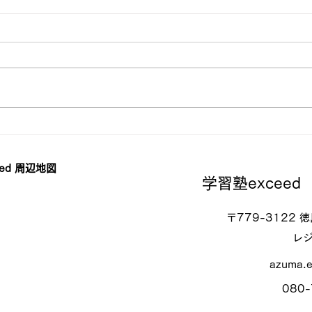
【お
（再）二学期中間テスト対策
勉強会！
ed 周辺地図
学習塾exceed
〒779-3122
レジ
azuma.
080-