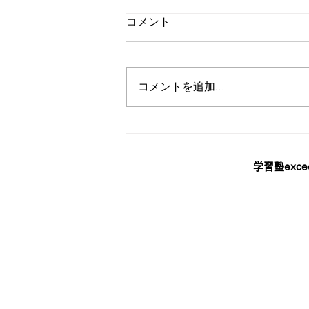
コメント
コメントを追加…
（本日） 第一回基礎学力テス
ト対策勉強会
学習塾exce