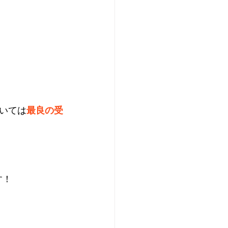
、
いては
最良の受
す！