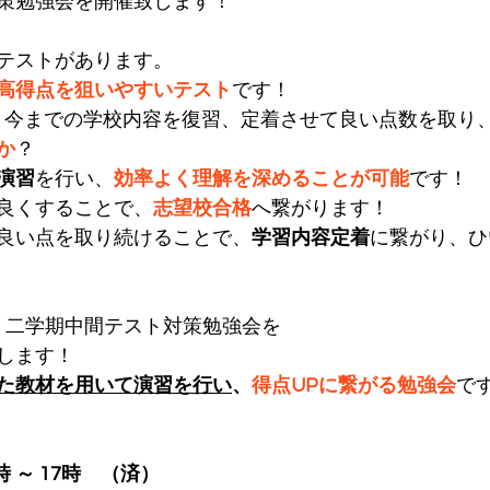
策勉強会を開催致します！
テストがあります。
高得点を狙いやすいテスト
です！
～ 今までの学校内容を復習、定着させて良い点数を取り
か
？
演習
を行い、
効率よく理解を深めることが可能
です！
良くすることで、
志望校合格
へ繋がります！
良い点を取り続けることで、
学習内容定着
に繋がり、ひ
は、二学期中間テスト対策勉強会を
します！
た教材を用いて演習を行い
、
得点UPに繋がる勉強会
で
時 ～ 17時　（済）