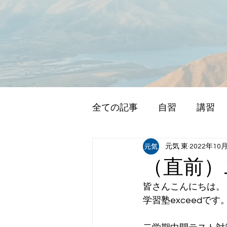
全ての記事
自習
講習
元気 東
2022年10
（直前）
皆さんこんにちは。
学習塾exceedです