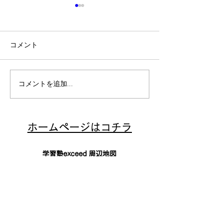
コメント
中学生勉強方法
中学生勉強のコツ
コメントを追加…
​ホームページはコチラ
学習塾exceed 周辺地図