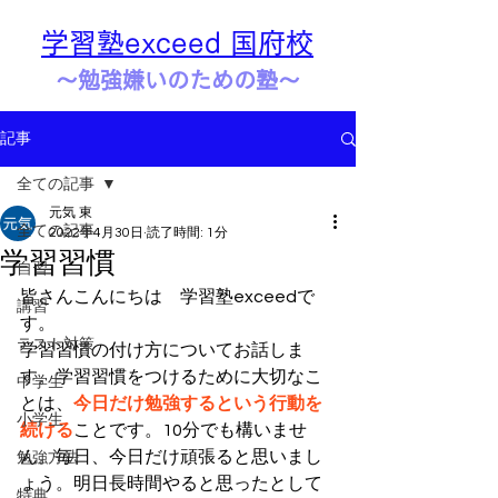
学習塾exceed 国府校
​​～勉強嫌いのための塾～
記事
全ての記事
元気 東
全ての記事
2022年4月30日
読了時間: 1分
学習習慣
自習
皆さんこんにちは　学習塾exceedで
講習
す。
テスト対策
学習習慣の付け方についてお話しま
す。学習習慣をつけるために大切なこ
中学生
とは、
今日だけ勉強するという行動を
小学生
続ける
ことです。10分でも構いませ
ん。毎日、今日だけ頑張ると思いまし
勉強方法
ょう。明日長時間やると思ったとして
特典