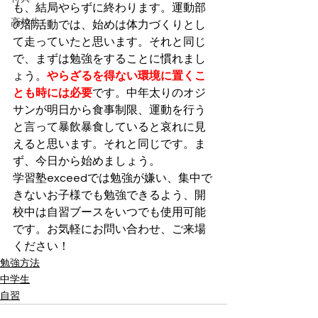
も、結局やらずに終わります。運動部
高校生
の部活動では、始めは体力づくりとし
て走っていたと思います。それと同じ
で、まずは勉強をすることに慣れまし
ょう。
やらざるを得ない環境に置くこ
とも時には必要
です。中年太りのオジ
サンが明日から食事制限、運動を行う
と言って暴飲暴食していると哀れに見
えると思います。それと同じです。ま
ず、今日から始めましょう。
学習塾exceedでは勉強が嫌い、集中で
きないお子様でも勉強できるよう、開
校中は自習ブースをいつでも使用可能
です。お気軽にお問い合わせ、ご来場
ください！
勉強方法
中学生
自習