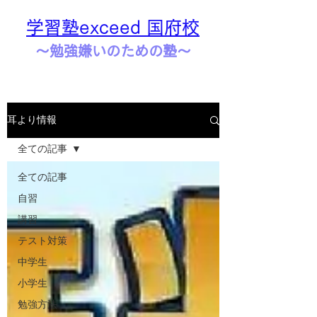
学習塾exceed 国府校
​​～勉強嫌いのための塾～
耳より情報
全ての記事
全ての記事
自習
講習
テスト対策
中学生
小学生
勉強方法