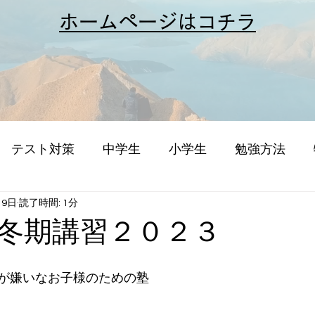
​ホームページはコチラ
テスト対策
中学生
小学生
勉強方法
月9日
読了時間: 1分
冬期講習２０２３
が嫌いなお子様のための塾
。