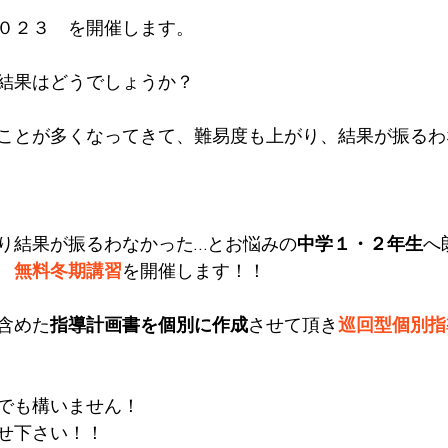
０２３　を開催します。
結果はどうでしょうか？
ことが多くなってきて、難易度も上がり、結果が振るわ
り結果が振るわなかった…とお悩みの
中学１・２年生
へ
　無料冬期講習
を開催します！！
含めた
指導計画書を個別に作成
させて頂き
巡回型個別指
でも構いません！
せ下さい！！