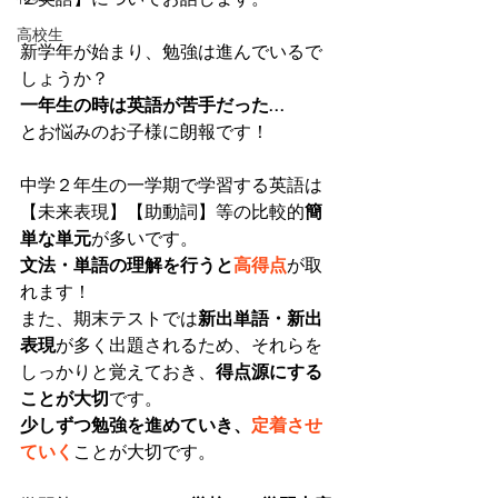
高校生
新学年が始まり、勉強は進んでいるで
しょうか？
一年生の時は英語が苦手だった…
とお悩みのお子様に朗報です！
中学２年生の一学期で学習する英語は
【未来表現】【助動詞】等の比較的
簡
単な単元
が多いです。
文法・単語の理解を行うと
高得点
が取
れます！
また、期末テストでは
新出単語・新出
表現
が多く出題されるため、それらを
しっかりと覚えておき、
得点源にする
ことが大切
です。
少しずつ勉強を進めていき、
定着させ
ていく
ことが大切です。