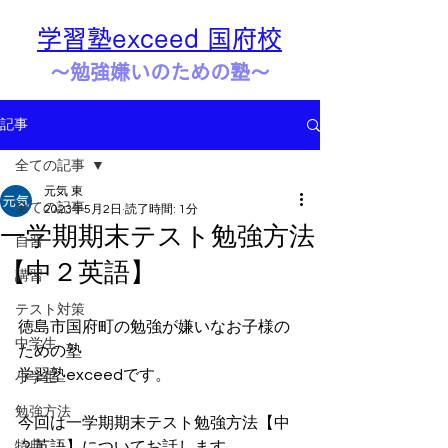
学習塾exceed 国府校
​​～勉強嫌いのための塾～
記事
全ての記事
元気 東
全ての記事
2023年5月2日
読了時間: 1分
一学期期末テスト勉強方法
自習
【中２英語】
講習
テスト対策
徳島市国府町の勉強が嫌いなお子様の
中学生
ための塾
学習塾exceedです。
小学生
勉強方法
今回は一学期期末テスト勉強方法【中
特典
２英語】についてお話します。