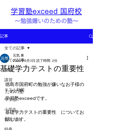
学習塾exceed 国府校
​​～勉強嫌いのための塾～
記事
全ての記事
元気 東
全ての記事
2024年9月3日
読了時間: 2分
基礎学力テストの重要性
自習
講習
徳島市国府町の勉強が嫌いなお子様の
テスト対策
ための塾
学習塾exceedです。
中学生
小学生
基礎学力テストの重要性　についてお
話します。
勉強方法
特典