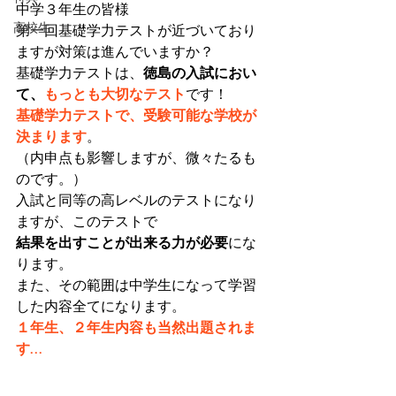
中学３年生の皆様
高校生
第一回基礎学力テストが近づいており
ますが対策は進んでいますか？
基礎学力テストは、
徳島の入試におい
て、
もっとも大切なテスト
です！
基礎学力テストで、受験可能な学校が
決まります
。
（内申点も影響しますが、微々たるも
のです。）
入試と同等の高レベルのテストになり
ますが、このテストで
結果を出すことが出来る力が必要
にな
ります。
また、その範囲は中学生になって学習
した内容全てになります。
１年生、２年生内容も当然出題されま
す…