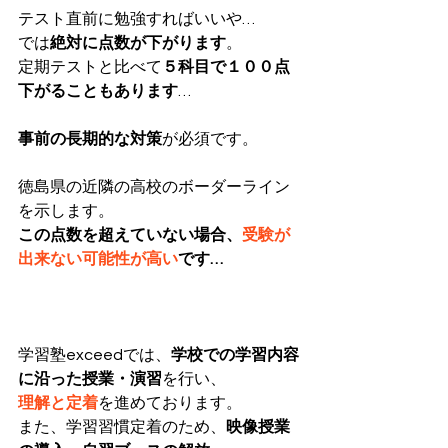
テスト直前に勉強すればいいや…
では
絶対に点数が下がります
。
定期テストと比べて
５科目で１００点
下がることもあります
…
事前の長期的な対策
が必須です。
徳島県の近隣の高校のボーダーライン
を示します。
この点数を超えていない場合、
受験が
出来ない可能性が高い
です…
学習塾exceedでは、
学校での学習内容
に沿った授業・演習
を行い、
理解と定着
を進めております。
また、学習習慣定着のため、
映像授業