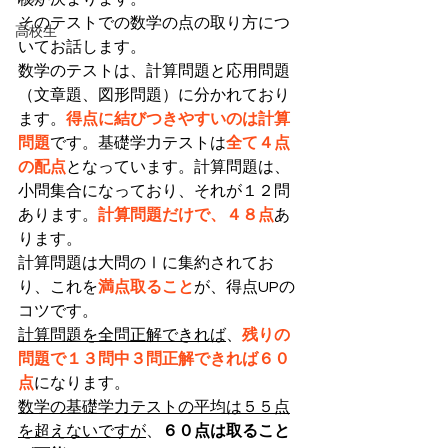
そのテストでの数学の点の取り方につ
高校生
いてお話します。
数学のテストは、計算問題と応用問題
（文章題、図形問題）に分かれており
ます。
得点に結びつきやすいのは計算
問題
です。基礎学力テストは
全て４点
の配点
となっています。計算問題は、
小問集合になっており、それが１２問
あります。
計算問題だけで、４８点
あ
ります。
計算問題は大問のⅠに集約されてお
り、これを
満点取ること
が、得点UPの
コツです。
計算問題を全問正解できれば
、
残りの
問題で１３問中３問正解できれば６０
点
になります。
数学の基礎学力テストの平均は５５点
を超えないですが
、
６０点は取ること