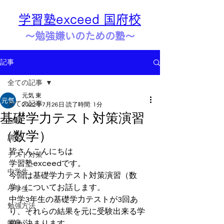
学習塾exceed 国府校
​​～勉強嫌いのための塾～
記事
全ての記事
元気 東
全ての記事
2022年7月26日
読了時間: 1分
基礎学力テスト対策演習
自習
（数学）
講習
皆さんこんにちは
テスト対策
学習塾exceedです。
中学生
今回は基礎学力テスト対策演習（数
学）についてお話します。
小学生
中学3年生の基礎学力テストが3回あ
勉強方法
り、それらの結果を元に受験出来る学
特典
校が決まります。