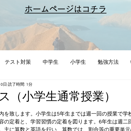
​ホームページはコチラ
テスト対策
中学生
小学生
勉強方法
10日
読了時間: 1分
ス（小学生通常授業）
内を致します。小学生は5年生までは週一回の授業で学
容の定着と、学習習慣の定着を図ります。6年生は週二
。主に算数と英語を行い、算数では、割合等の重要単元