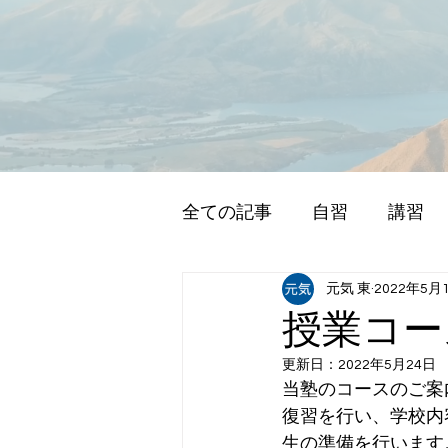
全ての記事
自習
講習
元気 東
2022年5月
授業コー
更新日：
2022年5月24日
当塾のコースのご案
復習を行い、学校内
生の準備を行います