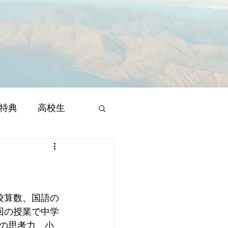
特典
高校生
校算数、国語の
回の授業で中学
の思考力、小