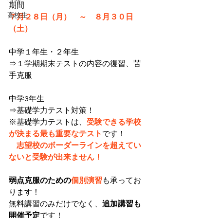
期間
高校生
７月２８日（月）　～　８月３０日
（土）
中学１年生・２年生
⇒１学期期末テストの内容の復習、苦
手克服
中学3年生
⇒基礎学力テスト対策！
※基礎学力テストは、
受験できる学校
が決まる最も重要なテスト
です！
志望校のボーダーラインを超えてい
ないと受験が出来ません！
弱点克服のための
個別演習
も承ってお
ります！
無料講習のみだけでなく、
追加講習も
開催予定
です！