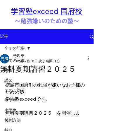
学習塾exceed 国府校
​​～勉強嫌いのための塾～
記事
全ての記事
元気 東
全ての記事
2025年7月16日
読了時間: 1分
無料夏期講習２０２５
自習
講習
徳島市国府町の勉強が嫌いなお子様の
テスト対策
ための塾
学習塾exceedです。
中学生
小学生
無料夏期講習２０２５　を開催しま
す！
勉強方法
特典