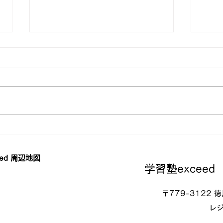
【中学１・２年生】基礎学力
【中
テスト対策（英語）
テス
ed 周辺地図
学習塾exceed
〒779-3122
レジ