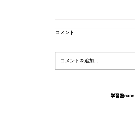
コメント
コメントを追加…
【中学１・２年生】無料勉強
会【基礎学力テスト直前対
策】
学習塾exce