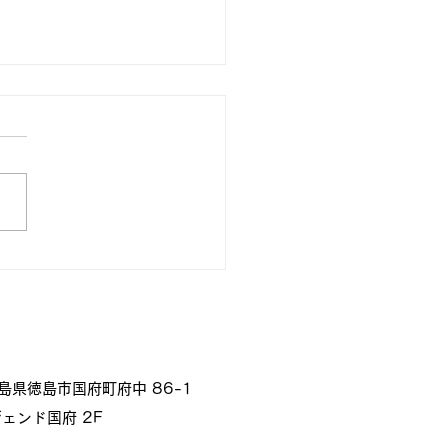
学１・２年生】基礎学力
ト対策（数学）
 徳島県徳島市国府町府中 86-1
ェンド国府 2F