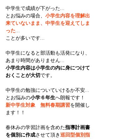
中学生で成績が下がった…
とお悩みの場合、
小学生内容を理解出
来ていないまま、中学生を迎えてしま
った
…
ことが多いです…
中学生になると部活動も活発になり、
あまり時間がありません…
小学生内容は小学生の内に身につけて
おくことが大切
です。
中学生の勉強についていけるか不安…
とお悩みの
小学６年生
へ朗報です！
新中学生対象　無料春期講習
を開催し
ます！！
春休みの学習計画を含めた
指導計画書
を個別に作成
させて頂き
巡回型個別指