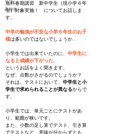
無料春期講習　新中学生（現小学６年
高校生
生）対象実施！　についてお話しま
す。
中学の勉強が不安な小学６年生のお子
様
は多いのではないでしょうか…
小学生では出来ていたのに、
中学生に
なると成績が下がった
…
というお話をよく聞きます。
なぜ、点数がさがるのでしょうか？
それは、テストにおいて、
中学生と小
学生で求められることが異なる
からで
す。
小学生では、単元ごとにテストがあ
り、範囲が狭いです。
また、小数の足し算でテスト、引き算
でテストなど、意味が分からずとも、