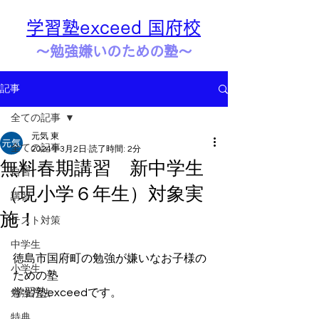
学習塾exceed 国府校
​​～勉強嫌いのための塾～
記事
全ての記事
元気 東
全ての記事
2024年3月2日
読了時間: 2分
無料春期講習 新中学生
自習
（現小学６年生）対象実
講習
施！
テスト対策
中学生
徳島市国府町の勉強が嫌いなお子様の
小学生
ための塾
学習塾exceedです。
勉強方法
特典